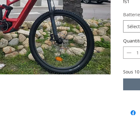
fs1
Batteri
Sélec
Quantit
Sous 10