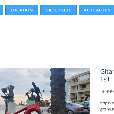
LOCATION
DIETETIQUE
ACTUALITES
Gita
Fs1
 4 999
https:/
gitane.f