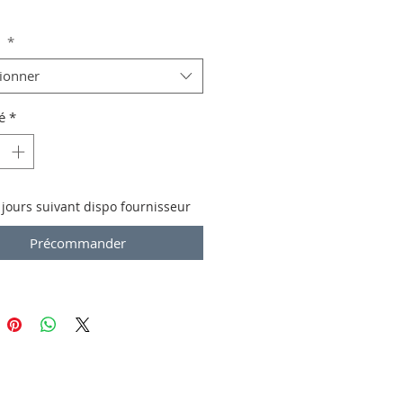
e
*
tionner
é
*
 jours suivant dispo fournisseur
Précommander