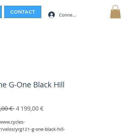
CONTACT
Connexion
MON PANIER
ne G-One Black Hill
Prix
Prix
,00 € 
4 199,00 €
original
promotionnel
/www.cycles-
r/velos/yrg121-g-one-black-hill-