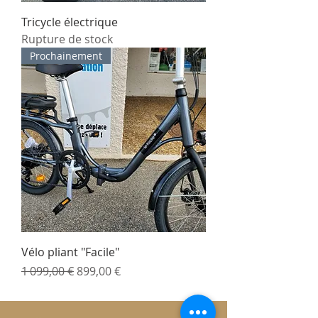
Tricycle électrique
Rupture de stock
Prochainement
Vélo pliant "Facile"
Prix original
Prix promotionnel
1 099,00 €
899,00 €