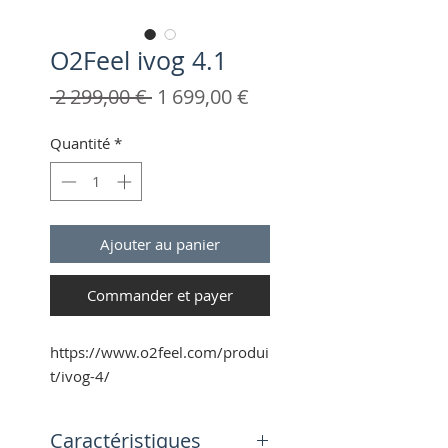
O2Feel ivog 4.1
Prix
Prix
 2 299,00 € 
1 699,00 €
original
promotionnel
Quantité
*
Ajouter au panier
Commander et payer
https://www.o2feel.com/produi
t/ivog-4/
Caractéristiques