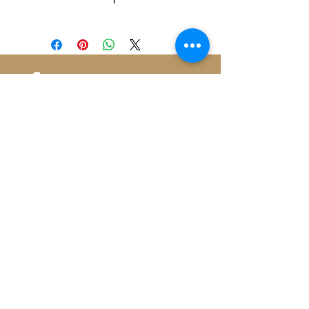
Moteur
Shimano STEPS E5000
Batterie
iPower Fit 400, iPower Fit DUO
720
Autonomie
jusqu'à 100km
S'ABONNER AUX MISES À JOUR
Chargeur
2A
Compteur
Display LCD latéral Shimano,
Envoyer
fixé au guidon sur la gauche.
Fixe (pas de vol) et possibilité
de panier à l'avant
Type de dérailleur
Shimano Altus 8 vitesses
Politique de cookies
Plateau/Pignon
Mentions légales
FSA 38 dents
Politique de confidentialité
Manette